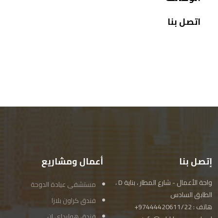
اتصل بنا
إتصل بنا
أعمال ومشاريع
واحة الأعمال - شارع المطار ، بناية D ،
مستشفى عيادة الدوحة
الطابق السادس
فندق كراون بلازا
هاتف : 97444420611/22+
فندق هوليداي إن