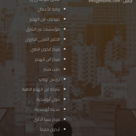
ايميل :
info@mbhhc.com
واحة الأعمال
صيدليات ابن الهيثم
مؤسسات عبر الشرق
الخليج الغربي للبترول
مركز آيكون الطبي
مركز ابن الهيثم
دايت سنتر
بيزنس لووب
شركة ابن الهيثم الطبية
مول أبوسدرة
مدينة أبوسدرة
مركز سبيا الطبي
آيكون فارما