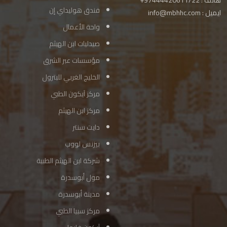
هاتف : 97444420611/22+
فندق هوليداي إن
ايميل :
info@mbhhc.com
واحة الأعمال
صيدليات ابن الهيثم
مؤسسات عبر الشرق
الخليج الغربي للبترول
مركز آيكون الطبي
مركز ابن الهيثم
دايت سنتر
بيزنس لووب
شركة ابن الهيثم الطبية
مول أبوسدرة
مدينة أبوسدرة
مركز سبيا الطبي