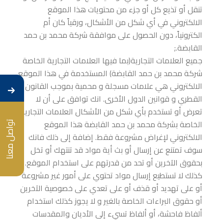
تنقل أو تذيع كل أو جزء من محتويات هذا الموقع
الالكتروني في أي شكل من الأشكال، ورقياً كان أم
الكترونياً، دون الحصول على موافقة شركة محمد بن حمد
القابضة.;
جميع العلامات التجارية(بما فيها العلامات التجارية الخاصة
شركة محمد بن حمد القابضة) المستخدمة في هذا الموقع
الالكتروني هي علامات مسجلة و محمية بموجب القانون
القطري و قوانين الدول الأخرى. انك توافق على أن لا
تعرض أو تستخدم بأي شكل من الأشكال العلامات التجارية
الخاصة بشركة محمد بن حمد القابضة هذا الموقع
تواصل معنا
الالكتروني لإغراض مشروعة فقط. إضافة إلى ذلك فانك
سوف تمتنع عن إرسال أو بث أية مواد قد تنتهك أو تخل
بحقوق الآخرين أو تحد من قدرتهم على استخدام الموقع. و
كذلك لا تستطيع إرسال مواد تحتوي على أمور غير مشروعة
أو على تهديد أو قذف أو على تعدي على خصوصية الآخرين
أو حقوق البراءات الخاصة بالغير و لا يجوز كذلك استخدام
ألفاظ فاحشة، أو ألفاظ تسيء إلى الأديان والمقدسات